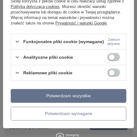
Sklep korzysta z plików cookie w celu realizacji usług zgodnie z
6661
Lighting 4264
Polityką dotyczącą cookies
. Możesz określić warunki
99,00 zł
425,00 zł
/
szt.
/
szt.
przechowywania lub dostępu do cookie w Twojej przeglądarce.
Więcej informacji na temat warunków i prywatności można
znaleźć także na stronie
Prywatność i warunki Google
.
Zawsze
Funkcjonalne pliki cookie (wymagane)
aktywne
Analityczne pliki cookie
Reklamowe pliki cookie
Potwierdzam wszystkie
Potrzebujesz pomocy? Masz pytania lub
chcesz lepszą cenę?
Potwierdzam wymagane
Napisz do nas - doradzimy, odpowiemy
Napisz do nas
szybko i przygotujemy indywidualną ofertę
dopasowaną do Ciebie..