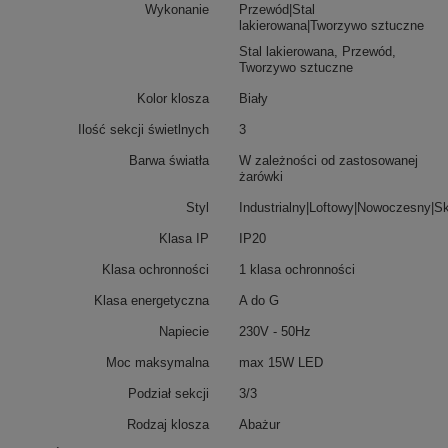
Wykonanie
Przewód|Stal
lakierowana|Tworzywo sztuczne
Stal lakierowana, Przewód,
Tworzywo sztuczne
Kolor klosza
Biały
Ilość sekcji świetlnych
3
Barwa światła
W zależności od zastosowanej
żarówki
Styl
Industrialny|Loftowy|Nowoczesny|
Klasa IP
IP20
Klasa ochronności
1 klasa ochronności
Klasa energetyczna
A do G
Napiecie
230V - 50Hz
Moc maksymalna
max 15W LED
Podział sekcji
3/3
Rodzaj klosza
Abażur