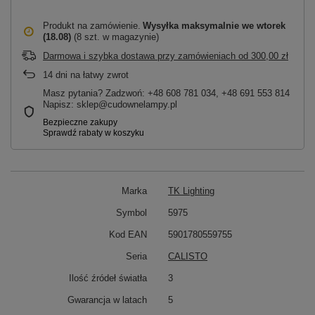
Produkt na zamówienie
Wysyłka maksymalnie
we wtorek
(18.08)
(8 szt. w magazynie)
Darmowa i szybka dostawa przy zamówieniach
od
300,00 zł
14
dni na łatwy zwrot
Masz pytania? Zadzwoń: +48 608 781 034, +48 691 553 814
Napisz: sklep@cudownelampy.pl
Marka
TK Lighting
Symbol
5975
Kod EAN
5901780559755
Seria
CALISTO
Ilość źródeł światła
3
Gwarancja w latach
5