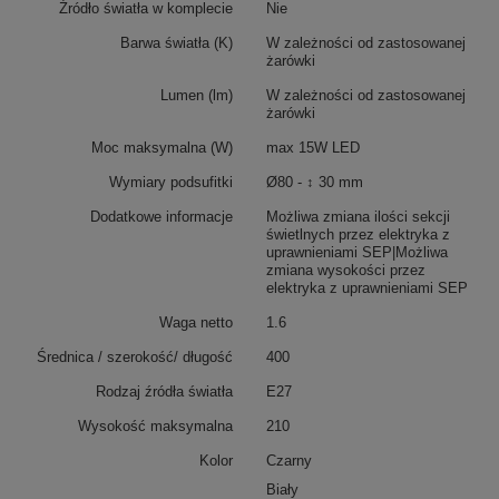
Źródło światła w komplecie
Nie
Barwa światła (K)
W zależności od zastosowanej
żarówki
Lumen (lm)
W zależności od zastosowanej
żarówki
Moc maksymalna (W)
max 15W LED
Wymiary podsufitki
Ø80 - ↕ 30 mm
Dodatkowe informacje
Możliwa zmiana ilości sekcji
świetlnych przez elektryka z
uprawnieniami SEP|Możliwa
zmiana wysokości przez
elektryka z uprawnieniami SEP
Waga netto
1.6
Średnica / szerokość/ długość
400
Rodzaj źródła światła
E27
Wysokość maksymalna
210
Kolor
Czarny
Biały