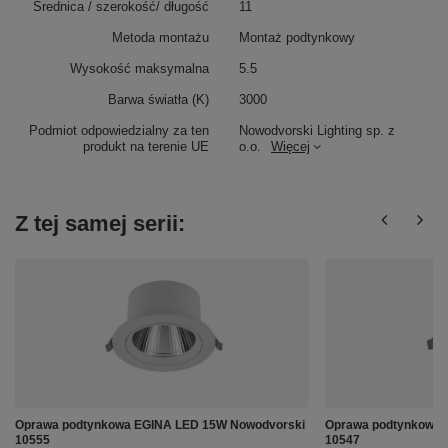
Średnica / szerokość/ długość
11
Metoda montażu
Montaż podtynkowy
Wysokość maksymalna
5.5
Barwa światła (K)
3000
Podmiot odpowiedzialny za ten
Nowodvorski Lighting sp. z
produkt na terenie UE
o.o.
Więcej
Z tej samej serii:
Oprawa podtynkowa EGINA LED 15W Nowodvorski
Oprawa podtynkowa 
10555
10547