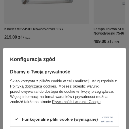
Kinkiet MISSISIPI Nowodvorski 3977
Lampa liniowa SOFT 
Nowodvorski 7546
219,00 zł
/
szt.
499,00 zł
/
szt.
Konfiguracja zgód
Dbamy o Twoją prywatność
Sklep korzysta z plików cookie w celu realizacji usług zgodnie z
Polityką dotyczącą cookies
. Możesz określić warunki
przechowywania lub dostępu do cookie w Twojej przeglądarce.
Więcej informacji na temat warunków i prywatności można
znaleźć także na stronie
Prywatność i warunki Google
.
Zawsze
Funkcjonalne pliki cookie (wymagane)
aktywne