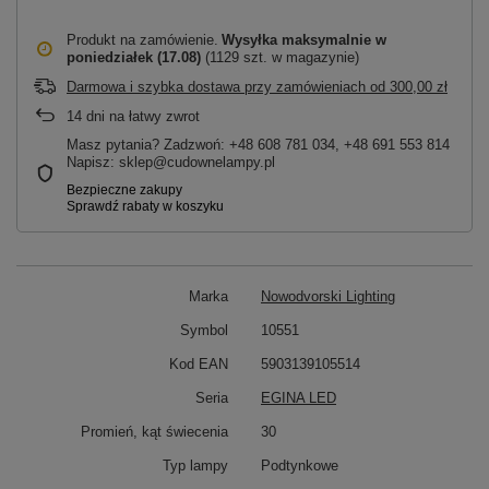
Produkt na zamówienie
Wysyłka maksymalnie
w
poniedziałek (17.08)
(1129 szt. w magazynie)
Darmowa i szybka dostawa przy zamówieniach
od
300,00 zł
14
dni na łatwy zwrot
Masz pytania? Zadzwoń: +48 608 781 034, +48 691 553 814
Napisz: sklep@cudownelampy.pl
Marka
Nowodvorski Lighting
Symbol
10551
Kod EAN
5903139105514
Seria
EGINA LED
Promień, kąt świecenia
30
Typ lampy
Podtynkowe