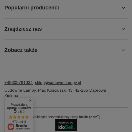
Popularni producenci
Znajdziesz nas
Zobacz także
+48608781034
sklep@cudownelampy.pl
Cudowne Lampy
,
Plac Kościuszki 43
,
42-265
Dąbrowa
Zielona
Prawdziwe
opinie klientów
5
/ 5.0
W sklepie prezentujemy ceny brutto (z VAT).
672 opinii