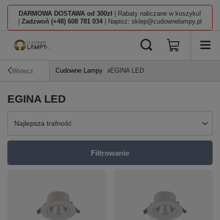
DARMOWA DOSTAWA od 300zł
| Rabaty naliczane w koszyku!
|
Zadzwoń (+48) 608 781 034
| Napisz: sklep@cudownelampy.pl
Cudowne Lampy
EGINA LED
Wstecz
EGINA LED
Zmień sortowanie
Najlepsza trafność
Filtrowanie