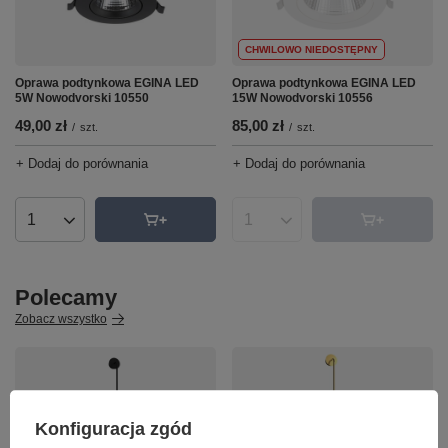
CHWILOWO NIEDOSTĘPNY
Oprawa podtynkowa EGINA LED
Oprawa podtynkowa EGINA LED
5W Nowodvorski 10550
15W Nowodvorski 10556
49,00 zł
85,00 zł
/
szt.
/
szt.
+ Dodaj do porównania
+ Dodaj do porównania
Ilość produktów
Ilość produktów
Polecamy
Zobacz wszystko
Konfiguracja zgód