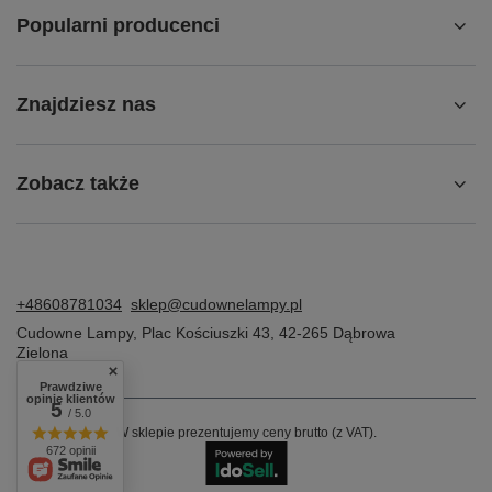
Popularni producenci
Znajdziesz nas
Zobacz także
+48608781034
sklep@cudownelampy.pl
Cudowne Lampy
,
Plac Kościuszki 43
,
42-265
Dąbrowa
Zielona
Prawdziwe
opinie klientów
5
/ 5.0
W sklepie prezentujemy ceny brutto (z VAT).
672 opinii