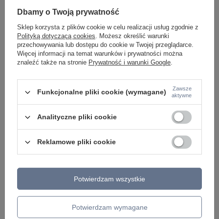
Dbamy o Twoją prywatność
Sklep korzysta z plików cookie w celu realizacji usług zgodnie z
Czarny zwisający kinkiet ścienny z
Złoty zwisający kinkiet ścienny z
Polityką dotyczącą cookies
. Możesz określić warunki
dekoracyjną kulą z trawertynu LED
dekoracyjną kulą z trawertynu LED
przechowywania lub dostępu do cookie w Twojej przeglądarce.
3000K Maxlight W0447 Bingo
3000K Maxlight W0449 Bingo
Więcej informacji na temat warunków i prywatności można
596,00 zł
676,00 zł
/
szt.
/
szt.
znaleźć także na stronie
Prywatność i warunki Google
.
Zawsze
Funkcjonalne pliki cookie (wymagane)
aktywne
Analityczne pliki cookie
Reklamowe pliki cookie
Kinkiet wiszący stożek z
Złoty kinkiet wiszący z ozdobną
dekoracyjną kulą z malachitu
kulą z malachitu LED 3000K
Potwierdzam wszystkie
Maxlight W0446 Bingo
Maxlight W0448 Bingo
596,00 zł
676,00 zł
/
szt.
/
szt.
Potwierdzam wymagane