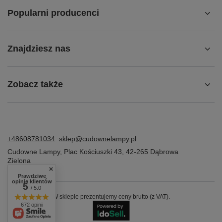
Popularni producenci
Znajdziesz nas
Zobacz także
+48608781034
sklep@cudownelampy.pl
Cudowne Lampy
,
Plac Kościuszki 43
,
42-265
Dąbrowa
Zielona
Prawdziwe
opinie klientów
5
/ 5.0
W sklepie prezentujemy ceny brutto (z VAT).
672 opinii