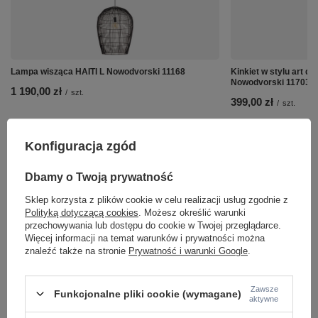
Lampa wisząca HAITI L Nowodvorski 11168
Kinkiet w stylu art 
Nowodvorski 11703
1 190,00 zł
/
szt.
399,00 zł
/
szt.
Konfiguracja zgód
Dbamy o Twoją prywatność
Sklep korzysta z plików cookie w celu realizacji usług zgodnie z
Polityką dotyczącą cookies
. Możesz określić warunki
przechowywania lub dostępu do cookie w Twojej przeglądarce.
Więcej informacji na temat warunków i prywatności można
znaleźć także na stronie
Prywatność i warunki Google
.
Zawsze
Funkcjonalne pliki cookie (wymagane)
aktywne