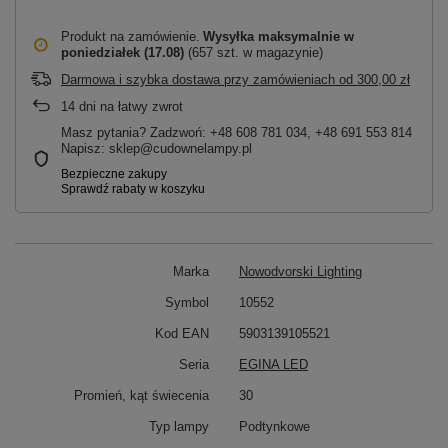
Produkt na zamówienie
Wysyłka maksymalnie
w
poniedziałek (17.08)
(657 szt. w magazynie)
Darmowa i szybka dostawa przy zamówieniach
od
300,00 zł
14
dni na łatwy zwrot
Masz pytania? Zadzwoń: +48 608 781 034, +48 691 553 814
Napisz: sklep@cudownelampy.pl
Marka
Nowodvorski Lighting
Symbol
10552
Kod EAN
5903139105521
Seria
EGINA LED
Promień, kąt świecenia
30
Typ lampy
Podtynkowe