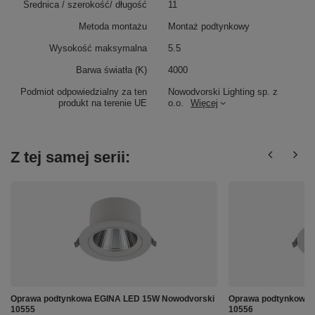
Średnica / szerokość/ długość
11
Metoda montażu
Montaż podtynkowy
Wysokość maksymalna
5.5
Barwa światła (K)
4000
Podmiot odpowiedzialny za ten
Nowodvorski Lighting sp. z
produkt na terenie UE
o.o.
Więcej
Z tej samej serii:
Oprawa podtynkowa EGINA LED 15W Nowodvorski
Oprawa podtynkowa 
10555
10556