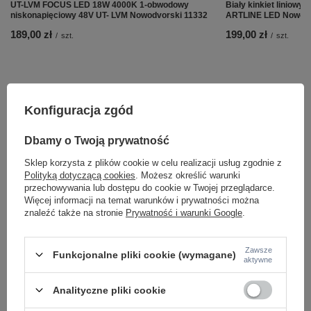
UT-LVM FOCUS LED 18W 4000K 1-obwodowy
Biały kinkiet liniowy
niskonapięciowy 48V UT- LVM Nowodvorski 11332
ARTLINE LED Nowodv
189,00 zł
199,00 zł
/
szt.
/
szt.
Konfiguracja zgód
Dbamy o Twoją prywatność
Sklep korzysta z plików cookie w celu realizacji usług zgodnie z
Polityką dotyczącą cookies
. Możesz określić warunki
przechowywania lub dostępu do cookie w Twojej przeglądarce.
Więcej informacji na temat warunków i prywatności można
znaleźć także na stronie
Prywatność i warunki Google
.
Potrzebujesz pomocy? Masz pytania lub
Zawsze
Funkcjonalne pliki cookie (wymagane)
chcesz lepszą cenę?
aktywne
Napisz do nas - doradzimy, odpowiemy
Napisz do nas
szybko i przygotujemy indywidualną ofertę
Analityczne pliki cookie
dopasowaną do Ciebie..