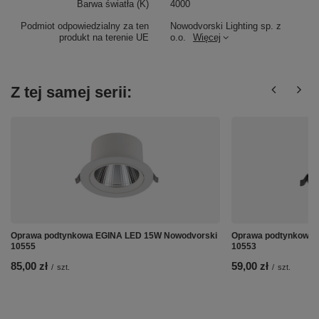
Barwa światła (K)
4000
Podmiot odpowiedzialny za ten
Nowodvorski Lighting sp. z
produkt na terenie UE
o.o.
Więcej
Z tej samej serii:
Oprawa podtynkowa EGINA LED 15W Nowodvorski
Oprawa podtynkowa 
10555
10553
85,00 zł
59,00 zł
/
szt.
/
szt.