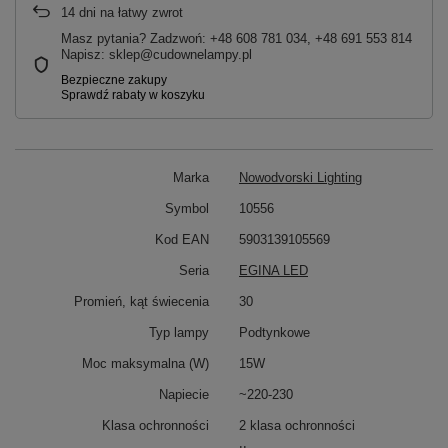
14
dni na łatwy zwrot
Masz pytania? Zadzwoń: +48 608 781 034, +48 691 553 814
Napisz: sklep@cudownelampy.pl
Marka
Nowodvorski Lighting
Symbol
10556
Kod EAN
5903139105569
Seria
EGINA LED
Promień, kąt świecenia
30
Typ lampy
Podtynkowe
Moc maksymalna (W)
15W
Napiecie
~220-230
Klasa ochronności
2 klasa ochronności