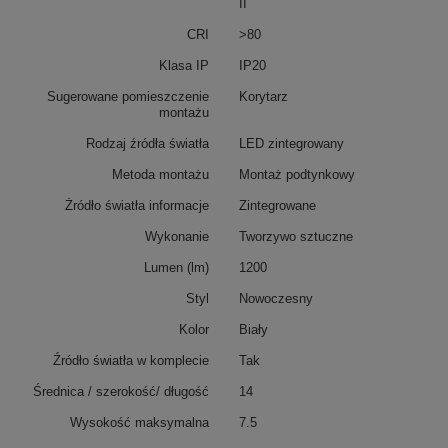
II
CRI
>80
Klasa IP
IP20
Sugerowane pomieszczenie
Korytarz
montażu
Rodzaj źródła światła
LED zintegrowany
Metoda montażu
Montaż podtynkowy
Żródło światła informacje
Zintegrowane
Wykonanie
Tworzywo sztuczne
Lumen (lm)
1200
Styl
Nowoczesny
Kolor
Biały
Źródło światła w komplecie
Tak
Średnica / szerokość/ długość
14
Wysokość maksymalna
7.5