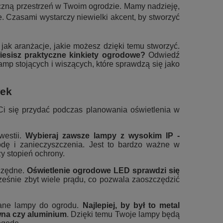
iczną przestrzeń w Twoim ogrodzie. Mamy nadzieję,
e. Czasami wystarczy niewielki akcent, by stworzyć
jak aranżacje, jakie możesz dzięki temu stworzyć.
iesisz praktyczne kinkiety ogrodowe?
Odwiedź
lamp stojących i wiszących, które sprawdzą się jako
wek
Ci się przydać podczas planowania oświetlenia w
westii.
Wybieraj zawsze lampy z wysokim IP -
dę i zanieczyszczenia. Jest to bardzo ważne w
y stopień ochrony.
czędne.
Oświetlenie ogrodowe LED sprawdzi się
ześnie zbyt wiele prądu, co pozwala zaoszczędzić
onane lampy do ogrodu.
Najlepiej, by był to metal
wna czy aluminium
. Dzięki temu Twoje lampy będą