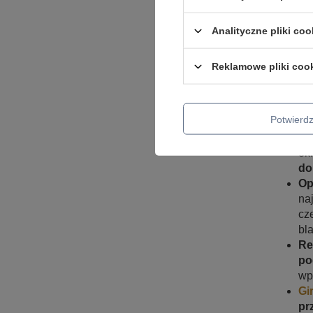
przydać 
La
Analityczne pliki coo
no
me
Reklamowe pliki coo
św
La
ta
Potwier
do
Ki
ok
do
Op
na
cz
bl
Re
po
wp
Gi
pr