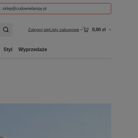
z: sklep@cudownelampy.pl
0,00 zł
Zaloguj się
Listy zakupowe
Styl
Wyprzedaże