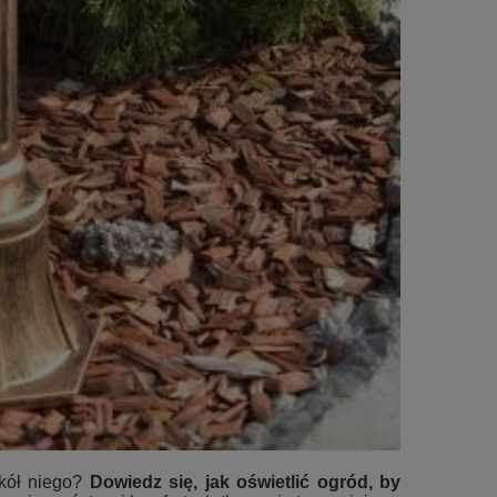
okół niego?
Dowiedz się, jak oświetlić ogród, by