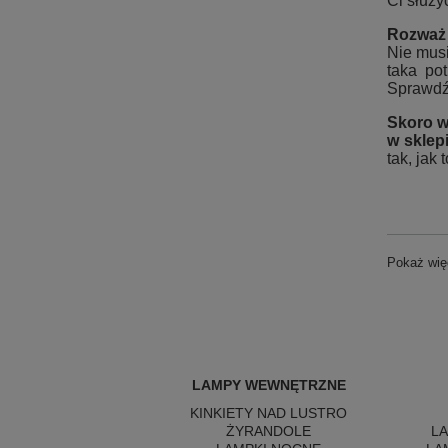
Ci służy
Rozważ 
Nie musi
taka po
Sprawdź,
Skoro w
w skle
tak, jak 
Pokaż wię
LAMPY WEWNĘTRZNE
KINKIETY NAD LUSTRO
ŻYRANDOLE
L