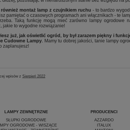
ć dłużej, pozostając w nienaruszonym stanie bez względu na p
również montaż lamp z czujnikiem ruchu
- to bardzo wygod
sz pamiętać o czasowych programach ani włącznikach - te lam
trzeba. Taką funkcję mogą mieć zarówno lampy ogrodowe na 
 jakie to wygodne rozwiązanie!
iesz już, jak oświetlić ogród, by był zarazem piękny i funk
pie Cudowne Lampy
. Mamy tu dobrej jakości, tanie lampy ogr
to zaplanujesz!
cej wpisów z
Sierpień 2022
LAMPY ZEWNĘTRZNE
PRODUCENCI
SŁUPKI OGRODOWE
AZZARDO
AMPY OGRODOWE - WISZĄCE
ITALUX