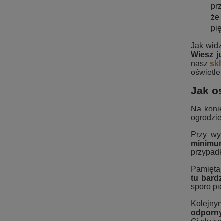
pr
że
pi
Jak widz
Wiesz j
nasz
sk
oświetle
Jak o
Na koni
ogrodzie
Przy wy
minimu
przypadk
Pamięta
tu bard
sporo pi
Kolejny
odporny