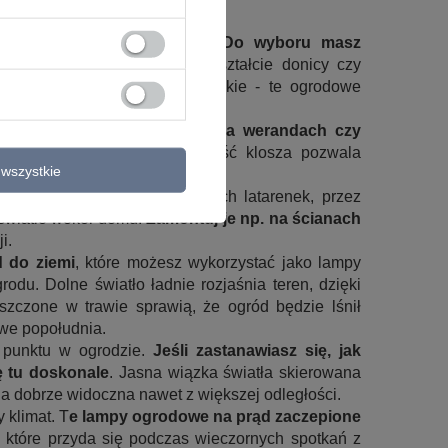
 różne kształty i rozmiary.
Do wyboru masz
grodowe led
, a także te w kształcie donicy czy
lampy stojące wysokie lub niskie - te ogrodowe
rzy drzwiach wejściowych, na werandach czy
altany - regulowana wysokość klosza pozwala
wszystkie
 różne formy, od tradycyjnych latarenek, przez
ą światło wokół domu.
Zamontuj je np. na ścianach
i.
 do ziemi
, które możesz wykorzystać jako lampy
du. Dolne światło ładnie rozjaśnia teren, dzięki
zczone w trawie sprawią, że ogród będzie lśnił
owe popołudnia.
 punktu w ogrodzie.
Jeśli zastanawiasz się, jak
ę tu doskonale
. Jasna wiązka światła skierowana
na dobrze widoczna nawet z większej odległości.
 klimat. T
e lampy ogrodowe na prąd zaczepione
, które przyda się podczas wieczornych spotkań z