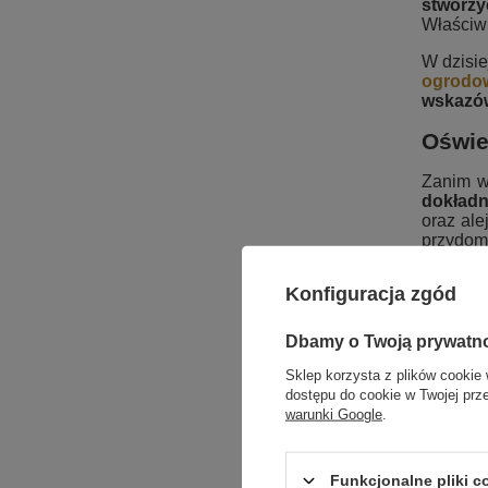
stworzy
Właściwi
W dzisie
ogrodo
wskazów
Oświe
Zanim w
dokładn
oraz ale
przydom
rozrysuj
Konfiguracja zgód
Następn
miejsca,
również
Dbamy o Twoją prywatn
przydom
Wiesz ju
Sklep korzysta z plików cookie 
które p
dostępu do cookie w Twojej prz
warunki Google
.
Lampy
Jakie l
Funkcjonalne pliki 