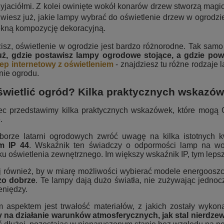
zyjaciółmi. Z kolei owinięte wokół konarów drzew stworzą mag
 wiesz już, jakie lampy wybrać do oświetlenie drzew w ogrodzi
ękną kompozycję dekoracyjną.
isz, oświetlenie w ogrodzie jest bardzo różnorodne. Tak samo 
uż, gdzie postawisz lampy ogrodowe stojące, a gdzie pow
lep internetowy z oświetleniem
- znajdziesz tu różne rodzaje 
nie ogrodu.
świetlić ogród? Kilka praktycznych wskazó
ec przedstawimy kilka praktycznych wskazówek, które mogą 
.
borze latarni ogrodowych zwróć uwagę na kilka istotnych k
m IP 44
. Wskaźnik ten świadczy o odpormości lamp na wo
u oświetlenia zewnętrznego. Im większy wskaźnik IP, tym lepsz
j również, by w miarę możliwości wybierać modele energoosz
zo dobrze
. Te lampy dają dużo światła, nie zużywając jednoc
eniędzy.
m aspektem jest trwałość materiałów, z jakich zostały wyk
 na działanie warunków atmosferycznych, jak stal nierdze