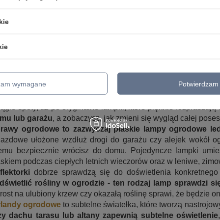
podczas aranżacji tej przestrzeni.
mpy ogrodowe stojące
- popularne słupki ogrodowe mają
kie
woczesne lampy ogrodowe, takie jak kostki czy kule o
talowych latarni. W zależności od potrzeb możesz wybrać 
kie
iatełka rozjaśniają teren wokół alejek czy wzdłuż płotu.
mpy ogrodowe wiszące sprawdzą się jako oświetlenie p
rasach
. Mogą być to również lampy ogrodowe wiszące do 
dzam wymagane
Potwierdzam 
pasować je do przestrzeni, w jakiej mają się znaleźć.
nkiety ogrodowe
to lampy ogrodowe nowoczesne. Przybierają
rągłe spoty, aż po oryginalne lampki, które pięknie rozpraszaj
mu lub garażu
, a zobaczysz, jak zmieni się wygląd całej posesj
rawy ogrodowe to zazwyczaj płaskie lampy ogrodowe led
jazdowe ułożone wzdłuż drogi do garażu czy alejek wokół ogro
emu bezpiecznie wrócisz do domu. Pojedyncze lampki umies
askiem podczas ciepłych letnich wieczorów oraz w leniwe, zim
flektorki
dobrze sprawdzą się do doświetlenia konkretnego
dświetlić rośliny w ogrodzie - ten rodzaj lamp sprawdzi si
rost na ulubiony krzew czy okazałą roślinę sprawi, że będzie o
rlandy ogrodowe
to subtelne światełka, które tworzą nastrojowy
zy dachu tarasu lub altany zapewnią subtelne oświetlenie