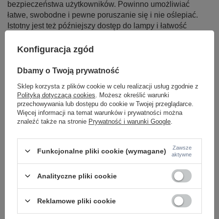
bezpieczeństwa użytkowników. Powinno umożliwiać
łatwe, swobodne i pewne poruszanie się i nie oślepiać.
Istotny jest też późniejszy dostęp do lampy i łatwość
wymiany żarówek.
Konfiguracja zgód
Czytaj więcej
Dbamy o Twoją prywatność
Sklep korzysta z plików cookie w celu realizacji usług zgodnie z
Polityką dotyczącą cookies
. Możesz określić warunki
przechowywania lub dostępu do cookie w Twojej przeglądarce.
LAMPY WEWNĘTRZNE
Więcej informacji na temat warunków i prywatności można
znaleźć także na stronie
Prywatność i warunki Google
.
KINKIETY NAD LUSTRO
ŻYRANDOLE
LAMPKI NOCNE
ŻYRANDOLE KRYSZTAŁOWE
Zawsze
Funkcjonalne pliki cookie (wymagane)
aktywne
LAMPY WISZĄCE CZARNE
LAMPY WISZĄCE - OKRĘGI
KINKIETY DO SYPIALNI
Analityczne pliki cookie
LAMPY SUFITOWE OKRĄGŁE
LAMPY WISZĄCE
Reklamowe pliki cookie
LAMPY ZEWNĘTRZNE