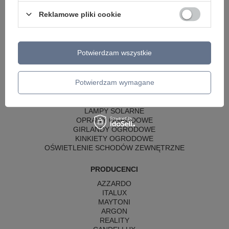
LAMPY WISZĄCE CZARNE
LAMPY WISZĄCE - OKRĘGI
Reklamowe pliki cookie
KINKIETY DO SYPIALNI
LAMPY SUFITOWE OKRĄGŁE
LAMPY WISZĄCE
Potwierdzam wszystkie
LAMPY ZEWNĘTRZNE
SŁUPKI OGRODOWE
Potwierdzam wymagane
LAMPY OGRODOWE - WISZĄCE
LAMPY WISZĄCE - ZEWNĘTRZNE
LAMPY OGRODOWE - SUFITOWE
LAMPY SOLARNE
OPRAWY OGRODOWE
GIRLANDY OGRODOWE
KINKIETY OGRODOWE
OŚWIETLENIE SCHODÓW ZEWNĘTRZNE
PRODUCENCI
AZZARDO
ITALUX
MAYTONI
ARGON
REALITY