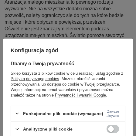
Aranżacja małego mieszkania to pewnego rodzaju
wyzwanie. Nie na wszystkie dodatki można sobie
pozwolić, należy ograniczyć się do tych na które będzie
miejsce i które optycznie powiększą przestrzeń.
Oświetlenie jest znaczącym elementem podczas
urządzania małych mieszkań. Światło pomoże stworzyć
przytulną atmosferę, jednocześnie sprawiając, że małe
mieszkanie będzie wydawało się większe. Dlatego
Konfiguracja zgód
wybór każdego punktu świetlnego powinien być bardzo
przemyślany.
Dbamy o Twoją prywatność
Czytaj więcej
Sklep korzysta z plików cookie w celu realizacji usług zgodnie z
Polityką dotyczącą cookies
. Możesz określić warunki
przechowywania lub dostępu do cookie w Twojej przeglądarce.
Więcej informacji na temat warunków i prywatności można
znaleźć także na stronie
Prywatność i warunki Google
.
LAMPY WEWNĘTRZNE
Zawsze
Funkcjonalne pliki cookie (wymagane)
KINKIETY NAD LUSTRO
aktywne
ŻYRANDOLE
LAMPKI NOCNE
Analityczne pliki cookie
ŻYRANDOLE KRYSZTAŁOWE