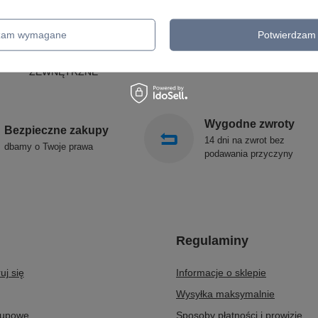
LAMPY SOLARNE
REALITY
OPRAWY OGRODOWE
CANDELLUX
GIRLANDY OGRODOWE
SIGMA
dzam wymagane
Potwierdzam 
KINKIETY OGRODOWE
ALDEX
OŚWIETLENIE SCHODÓW
SOLLUX
ZEWNĘTRZNE
Wygodne zwroty
Bezpieczne zakupy
14 dni na zwrot bez
dbamy o Twoje prawa
podawania przyczyny
Regulaminy
uj się
Informacje o sklepie
Wysyłka maksymalnie
kupowe
Sposoby płatności i prowizje