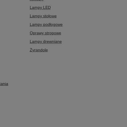
Lampy LED
Lampy stołowe
Lampy podłogowe
Oprawy stropowe
Lampy drewniane
Żyrandole
tania