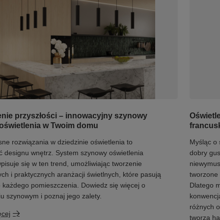
enie przyszłości – innowacyjny szynowy
Oświetl
oświetlenia w Twoim domu
francus
e rozwiązania w dziedzinie oświetlenia to
Myśląc o 
ć designu wnętrz. System szynowy oświetlenia
dobry gust
wpisuje się w ten trend, umożliwiając tworzenie
niewymusz
ch i praktycznych aranżacji świetlnych, które pasują
tworzone s
 każdego pomieszczenia. Dowiedz się więcej o
Dlatego m
iu szynowym i poznaj jego zalety.
konwencja
różnych o
ęcej
tworzą h