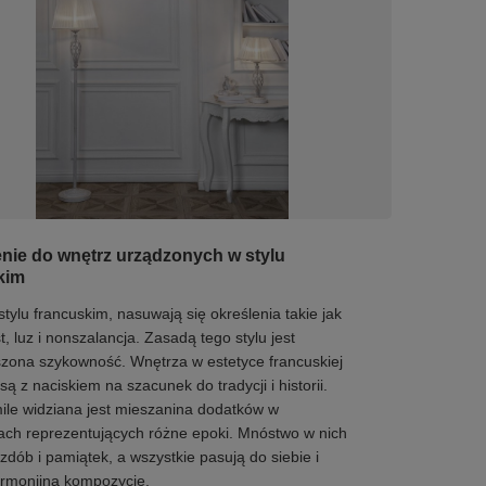
enie do wnętrz urządzonych w stylu
kim
stylu francuskim, nasuwają się określenia takie jak
, luz i nonszalancja. Zasadą tego stylu jest
ona szykowność. Wnętrza w estetyce francuskiej
ą z naciskiem na szacunek do tradycji i historii.
ile widziana jest mieszanina dodatków w
ch reprezentujących różne epoki. Mnóstwo w nich
zdób i pamiątek, a wszystkie pasują do siebie i
armonijną kompozycję.