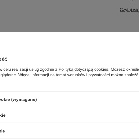
Czytaj wi
ość
w celu realizacji usług zgodnie z
Polityką dotyczącą cookies
. Możesz określi
eglądarce. Więcej informacji na temat warunków i prywatności można znaleźć
cookie (wymagane)
LAMPY ZEWNĘTRZNE
PRODUCENCI
kie
SŁUPKI OGRODOWE
AZZARDO
AMPY OGRODOWE - WISZĄCE
ITALUX
kie
MPY WISZĄCE - ZEWNĘTRZNE
MAYTONI
MPY OGRODOWE - SUFITOWE
ARGON