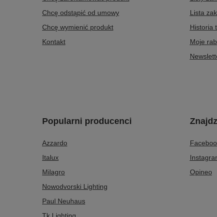
Chcę odstąpić od umowy
Lista za
Chcę wymienić produkt
Historia 
Kontakt
Moje rab
Newslett
Popularni producenci
Znajdz
Azzardo
Faceboo
Italux
Instagr
Milagro
Opineo
Nowodvorski Lighting
Paul Neuhaus
Tk Lighting