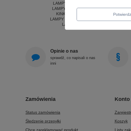
LAMPY WISZĄCE CZARNE
LAMPY WISZĄCE - OKRĘGI
KINKIETY DO SYPIALNI
Potwier
LAMPY SUFITOWE OKRĄGŁE
LAMPY WISZĄCE
Opinie o nas
sprawdź, co napisali o nas
inni
Zamówienia
Konto
Status zamówienia
Zarejestr
Śledzenie przesyłki
Koszyk
Chcę zareklamować produkt
Listy za