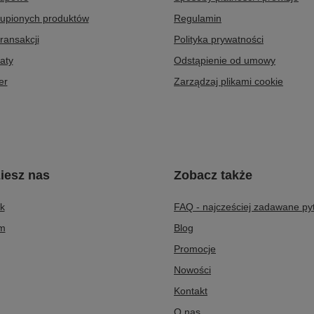
kupionych produktów
Regulamin
transakcji
Polityka prywatności
aty
Odstąpienie od umowy
er
Zarządzaj plikami cookie
iesz nas
Zobacz także
k
FAQ - najcześciej zadawane py
am
Blog
Promocje
Nowości
Kontakt
O nas