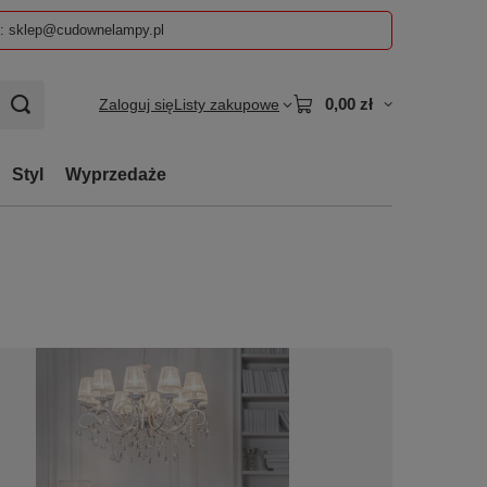
z: sklep@cudownelampy.pl
0,00 zł
Zaloguj się
Listy zakupowe
Styl
Wyprzedaże