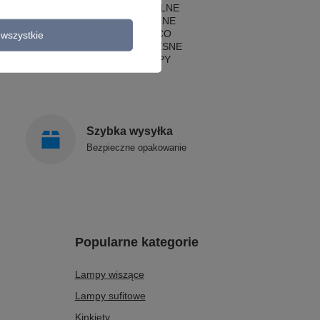
LAMPY RUSTYKALNE
LAMPY KLASYCZNE
LAMPY ART DECO
wszystkie
LAMPY NOWOCZESNE
STYLOWE LAMPY
Szybka wysyłka
Bezpieczne opakowanie
Popularne kategorie
Lampy wiszące
Lampy sufitowe
Kinkiety