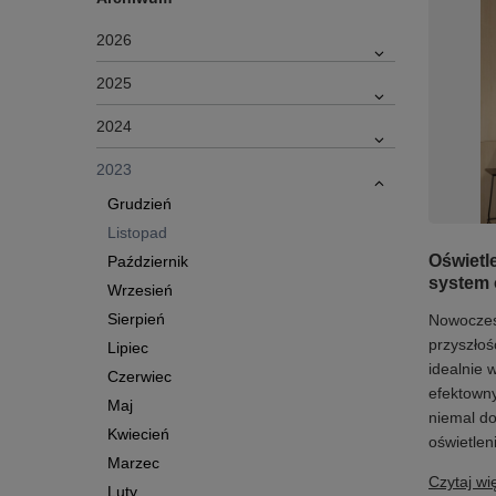
2026
2025
2024
2023
Grudzień
Listopad
Oświetl
Październik
system 
Wrzesień
Sierpień
Nowoczesn
przyszłoś
Lipiec
idealnie 
Czerwiec
efektowny
Maj
niemal do
Kwiecień
oświetlen
Marzec
Czytaj wi
Luty