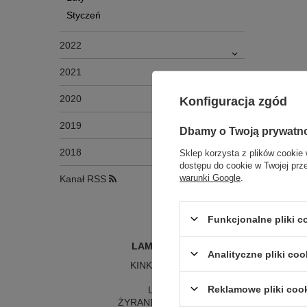
Styczeń
2022
2021
2020
Konfiguracja zgód
2019
Dbamy o Twoją prywatn
2018
Sklep korzysta z plików cookie 
dostępu do cookie w Twojej prz
warunki Google
.
Kanał RSS
Funkcjonalne pliki 
LAMPY WEWNĘTRZNE
Analityczne pliki coo
KINKIETY NAD LUSTRO
ŻYRANDOLE
L
Reklamowe pliki coo
LAMPKI NOCNE
LA
ŻYRANDOLE KRYSZTAŁOWE
LA