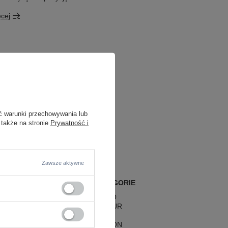
ęcej
ć warunki przechowywania lub
 także na stronie
Prywatność i
Zawsze aktywne
POPULARNE KATEGORIE
LAMPY RETRO
LAMPY GLAMOUR
LAMPY BOHO
LAMPY HAMPTON