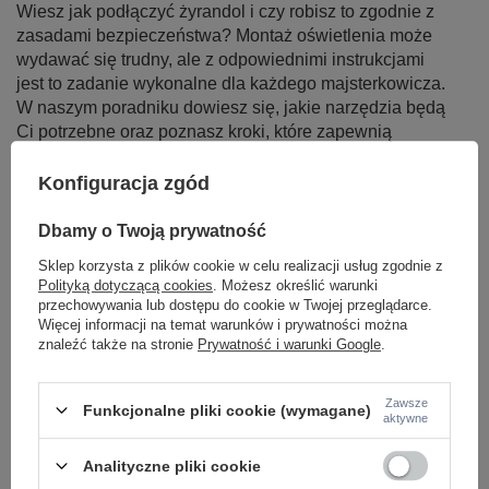
Wiesz jak podłączyć żyrandol i czy robisz to zgodnie z
zasadami bezpieczeństwa? Montaż oświetlenia może
wydawać się trudny, ale z odpowiednimi instrukcjami
jest to zadanie wykonalne dla każdego majsterkowicza.
W naszym poradniku dowiesz się, jakie narzędzia będą
Ci potrzebne oraz poznasz kroki, które zapewnią
bezpieczny i profesjonalny montaż. Skupimy się na
identyfikacji przewodów, oraz praktycznych technikach,
Konfiguracja zgód
które pozwolą Ci cieszyć się nowym oświetleniem bez
obaw. Zaciekawiliśmy? No to zapraszamy do lektury!
Dbamy o Twoją prywatność
Sklep korzysta z plików cookie w celu realizacji usług zgodnie z
Czytaj więcej
Polityką dotyczącą cookies
. Możesz określić warunki
przechowywania lub dostępu do cookie w Twojej przeglądarce.
Więcej informacji na temat warunków i prywatności można
znaleźć także na stronie
Prywatność i warunki Google
.
LAMPY WEWNĘTRZNE
Zawsze
Funkcjonalne pliki cookie (wymagane)
KINKIETY NAD LUSTRO
aktywne
ŻYRANDOLE
LAMPKI NOCNE
Analityczne pliki cookie
ŻYRANDOLE KRYSZTAŁOWE