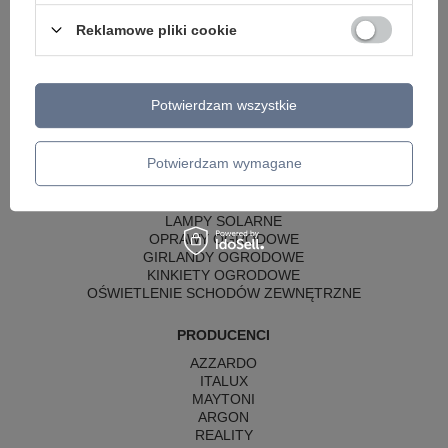
LAMPY WISZĄCE CZARNE
LAMPY WISZĄCE - OKRĘGI
Reklamowe pliki cookie
KINKIETY DO SYPIALNI
LAMPY SUFITOWE OKRĄGŁE
LAMPY WISZĄCE
Potwierdzam wszystkie
LAMPY ZEWNĘTRZNE
SŁUPKI OGRODOWE
Potwierdzam wymagane
LAMPY OGRODOWE - WISZĄCE
LAMPY WISZĄCE - ZEWNĘTRZNE
LAMPY OGRODOWE - SUFITOWE
LAMPY SOLARNE
OPRAWY OGRODOWE
GIRLANDY OGRODOWE
KINKIETY OGRODOWE
OŚWIETLENIE SCHODÓW ZEWNĘTRZNE
PRODUCENCI
AZZARDO
ITALUX
MAYTONI
ARGON
REALITY