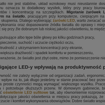
atło nie jest stabilne, układ wzrokowy musi nieustannie d
mu oznacza to dodatkowy wysiłek, który przy pracy biurow
tów i koncentrację na szczegółach.
Migotanie żarówek 
ym na światło
, pracującym przy komputerze, cierpiącym 
 skupienia. Dlatego wybierając
żarówki LED
, warto zwracać uw
wykonania oraz dopasowanie źródła światła do oprawy i miej
 się przy źle dobranym lub niskiej jakości oświetleniu, to międz
pulsujące albo tępe bóle głowy po kilku godzinach pracy,
pieczenie, suchość i uczucie ciężkości oczu,
trudność z utrzymaniem koncentracji przy ekranie,
większa drażliwość i spadek komfortu w pomieszczeniu,
wrażenie, że światło jest zbyt ostre, mimo że pomieszczenie ni
igające LED-y wpływają na produktywność p
wność nie zależy wyłącznie od organizacji zadań, ergonomicz
wpływ na to, jak długo jesteśmy w stanie pracować bez przec
 a proste czynności mogą wymagać większego wysiłku. Pracow
ia i potrzebuje dłuższych przerw. W domowym gabinecie, b
ać
oświetlenie LED sufitowe
tak, aby równomiernie rozprowadz
 dotyczące jakości oświetlenia w miejscu pracy pokazują, ż
ucie i komfort wykonywania obowiązków. Dobre światło wspier