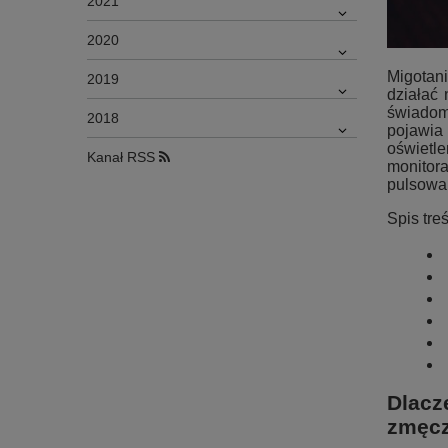
2021
2020
Migotan
2019
działać 
świadom
2018
pojawia 
oświetle
Kanał RSS
monitor
pulsowa
Spis treś
Dlacz
zmęcz