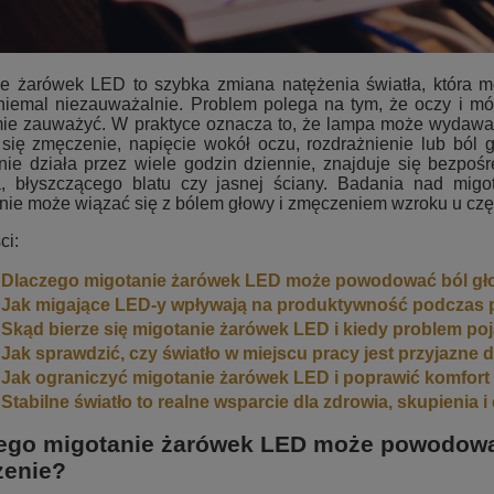
ie żarówek LED to szybka zmiana natężenia światła, która 
niemal niezauważalnie. Problem polega na tym, że oczy i móz
ie zauważyć. W praktyce oznacza to, że lampa może wydawać s
się zmęczenie, napięcie wokół oczu, rozdrażnienie lub ból g
nie działa przez wiele godzin dziennie, znajduje się bezpoś
a, błyszczącego blatu czy jasnej ściany. Badania nad mig
nie może wiązać się z bólem głowy i zmęczeniem wzroku u czę
ci:
Dlaczego migotanie żarówek LED może powodować ból głow
Jak migające LED-y wpływają na produktywność podczas p
Skąd bierze się migotanie żarówek LED i kiedy problem poj
Jak sprawdzić, czy światło w miejscu pracy jest przyjazne 
Jak ograniczyć migotanie żarówek LED i poprawić komfort
Stabilne światło to realne wsparcie dla zdrowia, skupienia 
ego migotanie żarówek LED może powodować 
enie?