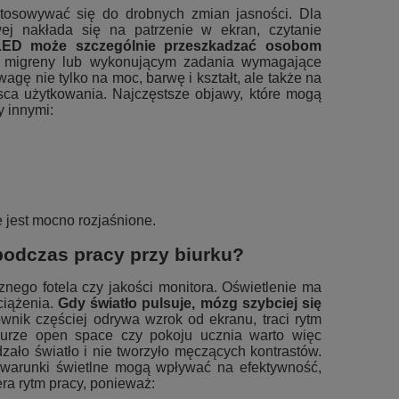
ostosowywać się do drobnych zmian jasności. Dla
ej nakłada się na patrzenie w ekran, czytanie
LED może szczególnie przeszkadzać osobom
na migreny lub wykonującym zadania wymagające
agę nie tylko na moc, barwę i kształt, ale także na
sca użytkowania. Najczęstsze objawy, które mogą
y innymi:
e jest mocno rozjaśnione.
odczas pracy przy biurku?
nego fotela czy jakości monitora. Oświetlenie ma
iążenia.
Gdy światło pulsuje, mózg szybciej się
nik częściej odrywa wzrok od ekranu, traci rytm
iurze open space czy pokoju ucznia warto więc
ało światło i nie tworzyło męczących kontrastów.
e warunki świetlne mogą wpływać na efektywność,
a rytm pracy, ponieważ: