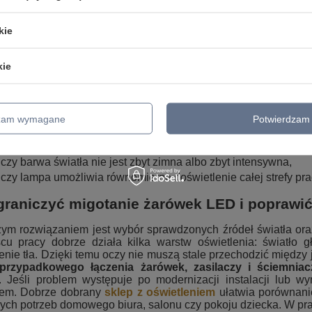
tszym sygnałem ostrzegawczym jest własne samopoczucie. J
ojawiają się bóle głowy, senność, napięcie oczu albo niechęć 
kie
etleniu. Pomocny bywa także test aparatem w telefonie: skie
ające się pasy, które mogą sugerować pulsowanie. Nie je
, który trudno wychwycić gołym okiem
. W gabinetach, sypia
kie
sprawdzają się również
kinkiety LED
, ponieważ uzupełniają 
zeniu. Przy ocenie oświetlenia warto odpowiedzieć sobie na ki
czy ból głowy pojawia się głównie w jednym pomieszczeniu,
dzam wymagane
Potwierdzam 
czy dolegliwości nasilają się po włączeniu konkretnej lampy,
czy światło odbija się od ekranu lub blatu,
czy barwa światła nie jest zbyt zimna albo zbyt intensywna,
czy lampa umożliwia równomierne doświetlenie całej strefy pra
graniczyć migotanie żarówek LED i poprawić
zym rozwiązaniem jest wybór sprawdzonych źródeł światła or
cu pracy dobrze działa kilka warstw oświetlenia: światło 
enie tła. Dzięki temu oczy nie muszą stale przechodzić międ
przypadkowego łączenia żarówek, zasilaczy i ściemniac
i. Jeśli problem występuje po modernizacji instalacji lub
kiem. Dobrze dobrany
sklep z oświetleniem
ułatwia porównani
ych potrzeb domowego biura, salonu czy pokoju dziecka. W pra