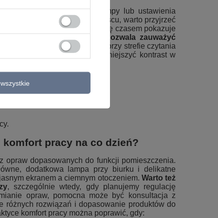
eżeli po zmianie żarówki, lampy lub ustawienia
do dłuższej pracy w danym miejscu, warto przyjrzeć
rowanie kamery na świecącą lampę czasem pokazuje
st to metoda pomiarowa, ale
pozwala zauważyć
lniach z kącikiem do pracy czy przy strefie czytania
światło główne i pomagają zmniejszyć kontrast w
lka pytań:
wszystkie
cy.
 komfort pracy na co dzień?
az opraw dopasowanych do funkcji pomieszczenia.
główne, dodatkowa lampa przy biurku i delikatne
zy jasnym ekranem a ciemnym otoczeniem.
Warto też
zy
, szczególnie wtedy, gdy planujemy regulację
 wymianie opraw, pomocna może być konsultacja z
e różnych rozwiązań i dopasowanie produktów do
ktyce komfort pracy można poprawić, gdy: