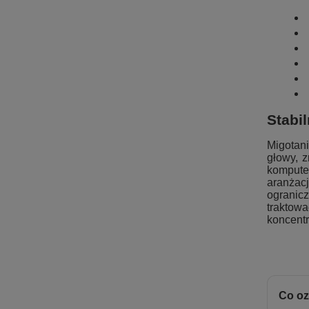
Stabi
Migotani
głowy, 
kompute
aranżacj
ogranicz
traktow
koncent
Co oz