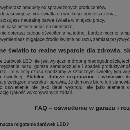
wybierasz produkty od sprawdzonych producentów,
dopasowujesz moc światła do wielkości pomieszczenia,
stosujesz neutralną barwę światła w miejscu pracy,
unikasz ostrych odbić na monitorze,
nie opierasz całego oświetlenia na jednej, bardzo mocnej lamp
wymieniasz migające źródło światła od razu, zamiast przyzwyc
lne światło to realne wsparcie dla zdrowia, s
e żarówek LED nie jest wyłącznie drobną niedogodnością tech
zmęczenie oczu, gorsze samopoczucie i spadek produktywnoś
rze. Im więcej czasu spędzamy w sztucznym świetle, tym wię
i świetlnej.
Stabilne, dobrze rozproszone i właściwie 
a przeciążenie wzroku i sprawia, że domowe biuro lub stanowisk
ać oświetlenie nie jako detal wystroju, ale jako element 
rację i jakość wykonywanych zadań.
FAQ – oświetlenie w garażu i r
nacza migotanie żarówek LED?