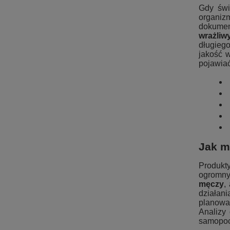
Gdy świ
organiz
dokumen
wrażliw
długiego
jakość 
pojawiać
Jak m
Produkty
ogromny 
męczy
,
działan
planow
Analizy
samopocz