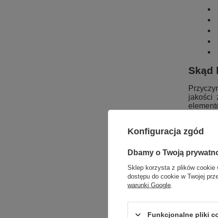
Skąd 
Przyczy
jakości 
element
światła
których
Konfiguracja zgód
oprawy. 
Dbamy o Twoją prywatn
Sklep korzysta z plików cookie 
dostępu do cookie w Twojej prz
warunki Google
.
Jak s
Funkcjonalne pliki 