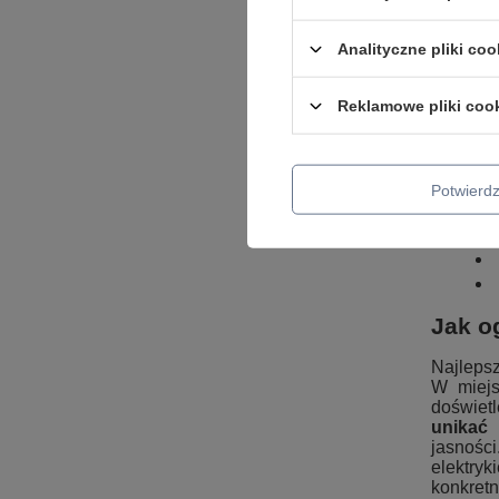
Najpros
biurka p
Analityczne pliki coo
się oświ
przesuw
problem
Reklamowe pliki coo
dobrze 
pomieszc
Potwier
Jak o
Najleps
W miejs
doświetl
unikać 
jasnośc
elektry
konkretn